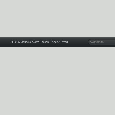
©2026
Μουσείο Κώστα Τσόκλη
| Δήμος Τήνου