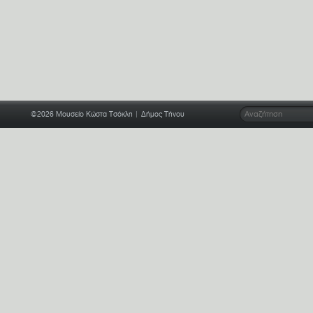
©2026
Μουσείο Κώστα Τσόκλη
| Δήμος Τήνου